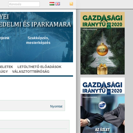
tjeink
Szakképzés,
mesterképzés
SELETEK
LETÖLTHETŐ ELŐADÁSOK
AÜGY
VÁLASZTOTTBÍRÓSÁG
Nyomtat