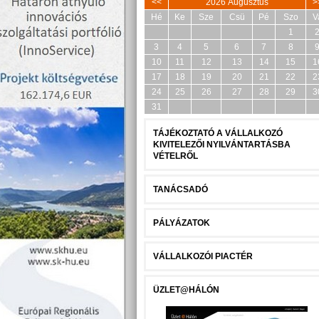
<<
2026 Augusztus
>
Hé
Ke
Sze
Csü
Pé
Szo
V
1
3
4
5
6
7
8
10
11
12
13
14
15
1
17
18
19
20
21
22
2
24
25
26
27
28
29
3
31
TÁJÉKOZTATÓ A VÁLLALKOZÓ
KIVITELEZŐI NYILVÁNTARTÁSBA
VÉTELRŐL
TANÁCSADÓ
PÁLYÁZATOK
VÁLLALKOZÓI PIACTÉR
ÜZLET@HÁLÓN