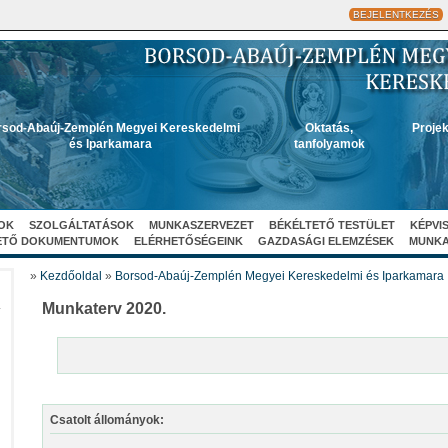
BEJELENTKEZÉS
sod-Abaúj-Zemplén Megyei Kereskedelmi
Oktatás,
Projek
és Iparkamara
tanfolyamok
OK
SZOLGÁLTATÁSOK
MUNKASZERVEZET
BÉKÉLTETŐ TESTÜLET
KÉPVI
ETŐ DOKUMENTUMOK
ELÉRHETŐSÉGEINK
GAZDASÁGI ELEMZÉSEK
MUNK
»
Kezdőoldal
»
Borsod-Abaúj-Zemplén Megyei Kereskedelmi és Iparkamara
A
Munkaterv 2020.
Csatolt állományok: