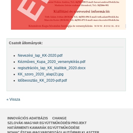
Csatolt állományok:
Nevezési_lap_KK-2020.pdf
Kézműves_Kupa_2020_versenykiírás.pdf
regisztrációs_lap_KK_kiallitok_2020.docx
KK_szoro_2020_alap(2).jpg
Időbeosztás_KK_2020-pdf.pdf
« Vissza
INNOVÁCIÓS ADATBÁZIS
CHANGE
SZLOVÁK-MAGYAR EGYÜTTMŰKÖDÉSI PROJEKT
HATÁRMENTI KAMARÁK EGYÜTTMŰKÖDÉSE
NOHAC ÉSZAK-MAGYARORSZÁGI AUTÓIPARI KLASZTER