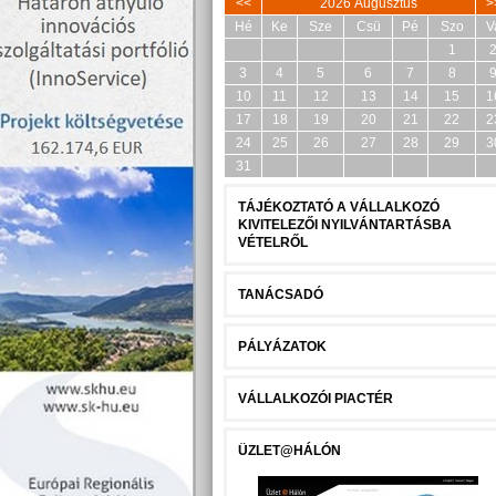
<<
2026 Augusztus
>
Hé
Ke
Sze
Csü
Pé
Szo
V
1
3
4
5
6
7
8
10
11
12
13
14
15
1
17
18
19
20
21
22
2
24
25
26
27
28
29
3
31
TÁJÉKOZTATÓ A VÁLLALKOZÓ
KIVITELEZŐI NYILVÁNTARTÁSBA
VÉTELRŐL
TANÁCSADÓ
PÁLYÁZATOK
VÁLLALKOZÓI PIACTÉR
ÜZLET@HÁLÓN