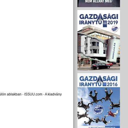
ülön ablakban
-
ISSUU.com
-
A kiadvány