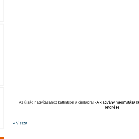
Az újság nagyításához kattintson a címlapra! -
A kiadvány megnyitása k
letöltése
« Vissza