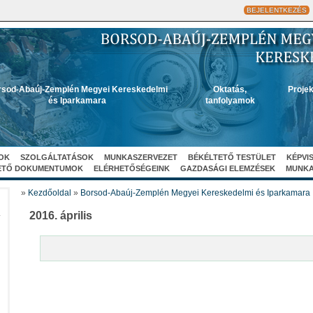
BEJELENTKEZÉS
sod-Abaúj-Zemplén Megyei Kereskedelmi
Oktatás,
Projek
és Iparkamara
tanfolyamok
OK
SZOLGÁLTATÁSOK
MUNKASZERVEZET
BÉKÉLTETŐ TESTÜLET
KÉPVI
ETŐ DOKUMENTUMOK
ELÉRHETŐSÉGEINK
GAZDASÁGI ELEMZÉSEK
MUNK
»
Kezdőoldal
»
Borsod-Abaúj-Zemplén Megyei Kereskedelmi és Iparkamara
A
2016. április