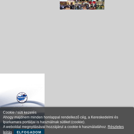
Cookie / süti kezelés
Ahogy majdnem minden honlappal rendelkező cég, a Kereskedelmi és
Iparkamara portáljai is használnak sütiket (cookie).
A weboldal megnyitásával hozzájárul a cookie-k használatához.
Részletes
leírás
ELFOGADOM