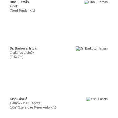
Bihall Tamás
elnök
(Nord Tender Kft.)
Dr. Barkóczi István
általános alelnök
(FUX Zrt.)
Kiss László
alelnök - Ipari Tagozat
(„Kis” Szerelő és Kereskedő Kft.)