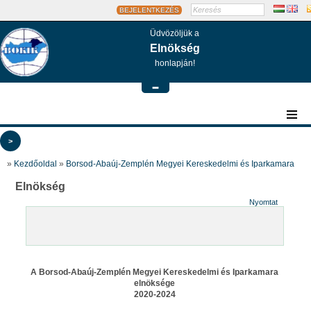
BEJELENTKEZÉS
Üdvözöljük a
Elnökség
honlapján!
-
>
»
Kezdőoldal
»
Borsod-Abaúj-Zemplén Megyei Kereskedelmi és Iparkamara
Elnökség
Nyomtat
A Borsod-Abaúj-Zemplén Megyei Kereskedelmi és Iparkamara
elnöksége
2020-2024