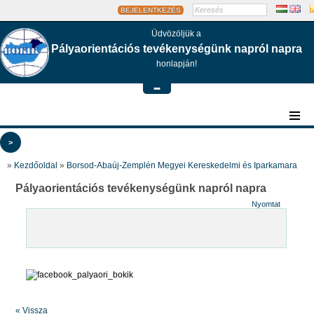
BEJELENTKEZÉS
Üdvözöljük a
Pályaorientációs tevékenységünk napról napra
honlapján!
-
>
»
Kezdőoldal
»
Borsod-Abaúj-Zemplén Megyei Kereskedelmi és Iparkamara
Pályaorientációs tevékenységünk napról napra
Nyomtat
« Vissza