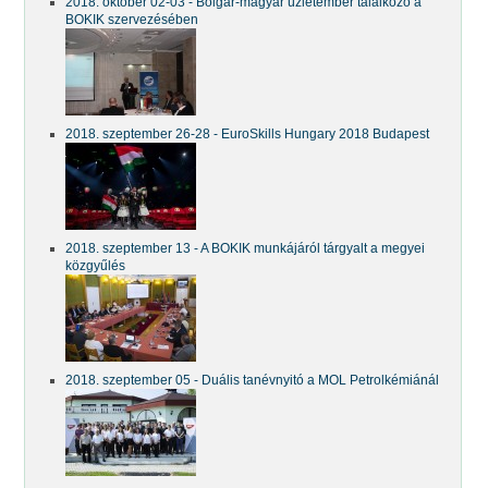
2018. október 02-03 - Bolgár-magyar üzletember találkozó a
BOKIK szervezésében
2018. szeptember 26-28 - EuroSkills Hungary 2018 Budapest
2018. szeptember 13 - A BOKIK munkájáról tárgyalt a megyei
közgyűlés
2018. szeptember 05 - Duális tanévnyitó a MOL Petrolkémiánál