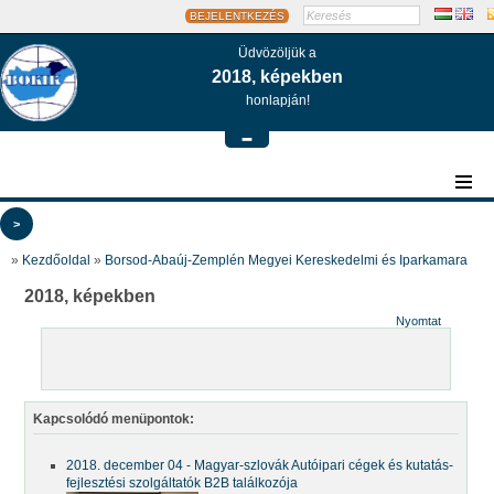
BEJELENTKEZÉS
Üdvözöljük a
2018, képekben
honlapján!
-
>
»
Kezdőoldal
»
Borsod-Abaúj-Zemplén Megyei Kereskedelmi és Iparkamara
2018, képekben
Nyomtat
Kapcsolódó menüpontok:
2018. december 04 - Magyar-szlovák Autóipari cégek és kutatás-
fejlesztési szolgáltatók B2B találkozója