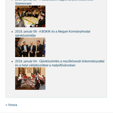
Szerencsen
2018. január 08 - A BOKIK és a Megyei Kormányhivatal
újévköszöntője
2018. január 04 - Újévköszöntés a mezőkövesdi önkormányzattal
és a helyi vállalkozókkal a matyófővárosban
« Vissza