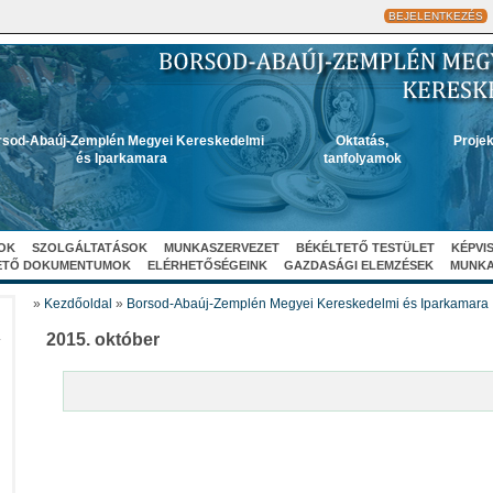
BEJELENTKEZÉS
sod-Abaúj-Zemplén Megyei Kereskedelmi
Oktatás,
Projek
és Iparkamara
tanfolyamok
OK
SZOLGÁLTATÁSOK
MUNKASZERVEZET
BÉKÉLTETŐ TESTÜLET
KÉPVI
ETŐ DOKUMENTUMOK
ELÉRHETŐSÉGEINK
GAZDASÁGI ELEMZÉSEK
MUNK
»
Kezdőoldal
»
Borsod-Abaúj-Zemplén Megyei Kereskedelmi és Iparkamara
A
2015. október