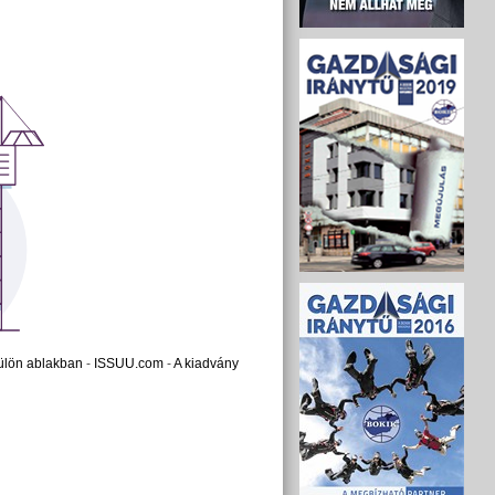
ülön ablakban
-
ISSUU.com
-
A kiadvány