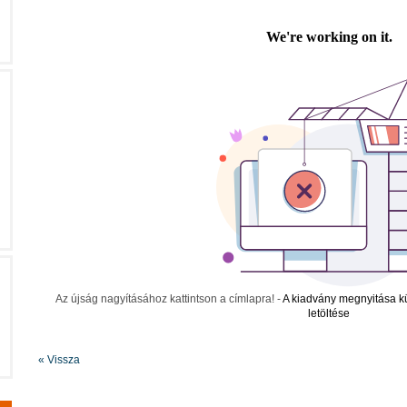
Az újság nagyításához kattintson a címlapra! -
A kiadvány megnyitása k
letöltése
« Vissza