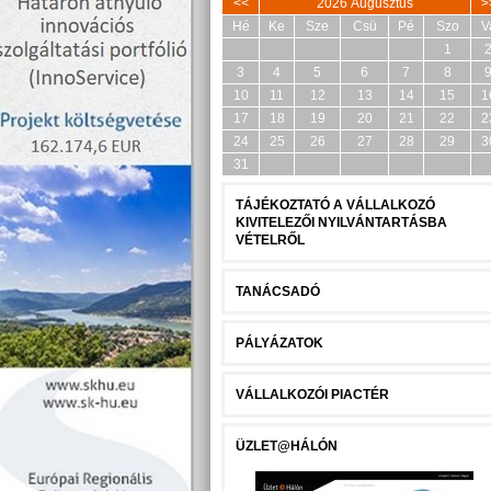
<<
2026 Augusztus
>
Hé
Ke
Sze
Csü
Pé
Szo
V
1
3
4
5
6
7
8
10
11
12
13
14
15
1
17
18
19
20
21
22
2
24
25
26
27
28
29
3
31
TÁJÉKOZTATÓ A VÁLLALKOZÓ
KIVITELEZŐI NYILVÁNTARTÁSBA
VÉTELRŐL
TANÁCSADÓ
PÁLYÁZATOK
VÁLLALKOZÓI PIACTÉR
ÜZLET@HÁLÓN