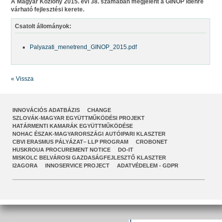
A Magyar Közlöny 2015. évi 38. számában megjelent a GINOP idénre
várható fejlesztési kerete.
Csatolt állományok:
Palyazati_menetrend_GINOP_2015.pdf
« Vissza
INNOVÁCIÓS ADATBÁZIS
CHANGE
SZLOVÁK-MAGYAR EGYÜTTMŰKÖDÉSI PROJEKT
HATÁRMENTI KAMARÁK EGYÜTTMŰKÖDÉSE
NOHAC ÉSZAK-MAGYARORSZÁGI AUTÓIPARI KLASZTER
CBVI ERASMUS PÁLYÁZAT– LLP PROGRAM
CROBONET
HUSKROUA PROCUREMENT NOTICE
DO-IT
MISKOLC BELVÁROSI GAZDASÁGFEJLESZTŐ KLASZTER
I2AGORA
INNOSERVICE PROJECT
ADATVÉDELEM - GDPR