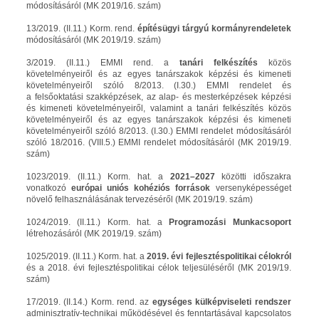
módosításáról (MK 2019/16. szám)
13/2019. (II.11.) Korm. rend.
építésügyi tárgyú kormányrendeletek
módosításáról (MK 2019/19. szám)
3/2019. (II.11.) EMMI rend. a
tanári felkészítés
közös
követelményeiről és az egyes tanárszakok képzési és kimeneti
követelményeiről szóló 8/2013. (I.30.) EMMI rendelet és
a felsőoktatási szakképzések, az alap- és mesterképzések képzési
és kimeneti követelményeiről, valamint a tanári felkészítés közös
követelményeiről és az egyes tanárszakok képzési és kimeneti
követelményeiről szóló 8/2013. (I.30.) EMMI rendelet módosításáról
szóló 18/2016. (VIII.5.) EMMI rendelet módosításáról (MK 2019/19.
szám)
1023/2019. (II.11.) Korm. hat. a
2021–2027
közötti időszakra
vonatkozó
európai uniós kohéziós források
versenyképességet
növelő felhasználásának tervezéséről (MK 2019/19. szám)
1024/2019. (II.11.) Korm. hat. a
Programozási Munkacsoport
létrehozásáról (MK 2019/19. szám)
1025/2019. (II.11.) Korm. hat. a
2019. évi fejlesztéspolitikai célokról
és a 2018. évi fejlesztéspolitikai célok teljesüléséről (MK 2019/19.
szám)
17/2019. (II.14.) Korm. rend. az
egységes külképviseleti rendszer
adminisztratív-technikai működésével és fenntartásával kapcsolatos