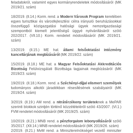
feladatokról, valamint egyes kormányrendeletek módosításáról (MK
2019/21. szám)
18/2019. (II.14.) Korm. rend. a
Modern Városok Program
keretében
egyes turisztikai és városfejlesztési célra irányuló beruházásokkal
összefüggő közigazgatási hatósági ügyek nemzetgazdasági
szempontból kiemelt jelentőségű üggyé nyilvánításáról szóló
202/2017. (VII.10.) Korm. rendelet módosításáról (MK 2019/21.
szám)
13/2019. (II.15.) ME hat.
állami felsőoktatási intézmény
kancellárjának megbízásáról
(MK 2019/22. szám)
15/2019. (II.18.) ME hat. a
Magyar Felsőoktatási Akkreditációs
Bizottság
Felülvizsgálati Bizottsága tagjainak megbízásáról (MK
2019/23. szám)
19/2019. (II.18.) Korm. rend. a
Széchényi-díjjal elismert személyek
tudományos alkotói járadékban résesítésének szabályairól (MK
2019/24. szám)
3/2019. (II.19.) AM rend. a
nitrátérzékeny területek
nek a MePAR
szerinti blokkok szintjén történő közzétételéről szóló 43/2007. (VI.1.)
FVM rendelet módosításáról (MK 2019/25. szám)
10/2019. (II.21.) MNB rend. a
pénzforgalom lebonyolításáról
szóló
35/2017. (XII.14.) MNB rendelet módosításáról (MK 2019/26. szám)
2/2019. (II.21.) MvM rend. a Miniszterelnökséget vezető miniszter