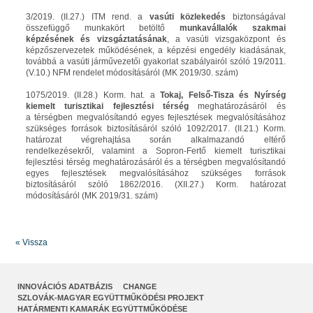
3/2019. (II.27.) ITM rend. a
vasúti közlekedés
biztonságával
összefüggő munkakört betöltő
munkavállalók szakmai
képzésének és vizsgáztatásának
, a vasúti vizsgaközpont és
képzőszervezetek működésének, a képzési engedély kiadásának,
továbbá a vasúti járművezetői gyakorlat szabályairól szóló 19/2011.
(V.10.) NFM rendelet módosításáról (MK 2019/30. szám)
1075/2019. (II.28.) Korm. hat. a
Tokaj, Felső-Tisza és Nyírség
kiemelt turisztikai fejlesztési térség
meghatározásáról és
a térségben megvalósítandó egyes fejlesztések megvalósításához
szükséges források biztosításáról szóló 1092/2017. (II.21.) Korm.
határozat végrehajtása során alkalmazandó eltérő
rendelkezésekről, valamint a Sopron-Fertő kiemelt turisztikai
fejlesztési térség meghatározásáról és a térségben megvalósítandó
egyes fejlesztések megvalósításához szükséges források
biztosításáról szóló 1862/2016. (XII.27.) Korm. határozat
módosításáról (MK 2019/31. szám)
« Vissza
INNOVÁCIÓS ADATBÁZIS
CHANGE
SZLOVÁK-MAGYAR EGYÜTTMŰKÖDÉSI PROJEKT
HATÁRMENTI KAMARÁK EGYÜTTMŰKÖDÉSE