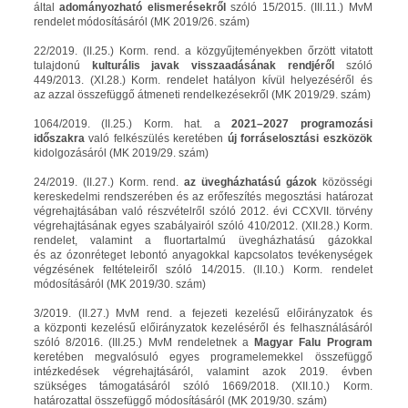
által
adományozható elismerésekről
szóló 15/2015. (III.11.) MvM
rendelet módosításáról (MK 2019/26. szám)
22/2019. (II.25.) Korm. rend. a közgyűjteményekben őrzött vitatott
tulajdonú
kulturális javak visszaadásának rendjéről
szóló
449/2013. (XI.28.) Korm. rendelet hatályon kívül helyezéséről és
az azzal összefüggő átmeneti rendelkezésekről (MK 2019/29. szám)
1064/2019. (II.25.) Korm. hat. a
2021–2027 programozási
időszakra
való felkészülés keretében
új forráselosztási eszközök
kidolgozásáról (MK 2019/29. szám)
24/2019. (II.27.) Korm. rend.
az üvegházhatású gázok
közösségi
kereskedelmi rendszerében és az erőfeszítés megosztási határozat
végrehajtásában való részvételről szóló 2012. évi CCXVII. törvény
végrehajtásának egyes szabályairól szóló 410/2012. (XII.28.) Korm.
rendelet, valamint a fluortartalmú üvegházhatású gázokkal
és az ózonréteget lebontó anyagokkal kapcsolatos tevékenységek
végzésének feltételeiről szóló 14/2015. (II.10.) Korm. rendelet
módosításáról (MK 2019/30. szám)
3/2019. (II.27.) MvM rend. a fejezeti kezelésű előirányzatok és
a központi kezelésű előirányzatok kezeléséről és felhasználásáról
szóló 8/2016. (III.25.) MvM rendeletnek a
Magyar Falu Program
keretében megvalósuló egyes programelemekkel összefüggő
intézkedések végrehajtásáról, valamint azok 2019. évben
szükséges támogatásáról szóló 1669/2018. (XII.10.) Korm.
határozattal összefüggő módosításáról (MK 2019/30. szám)