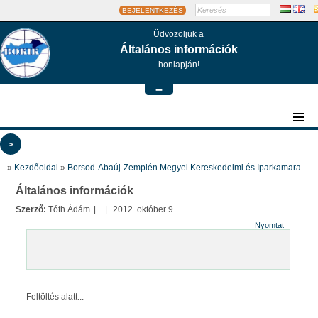
BEJELENTKEZÉS
Üdvözöljük a
Általános információk
honlapján!
-
>
»
Kezdőoldal
»
Borsod-Abaúj-Zemplén Megyei Kereskedelmi és Iparkamara
Általános információk
Szerző:
Tóth Ádám
|
|
2012. október 9.
Nyomtat
Feltöltés alatt...