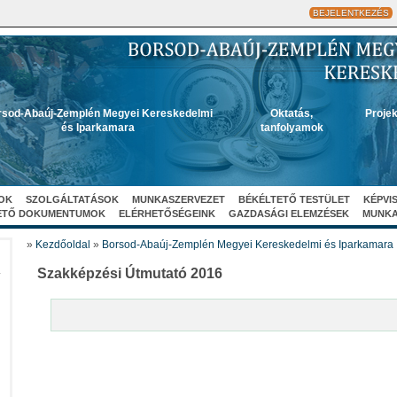
BEJELENTKEZÉS
sod-Abaúj-Zemplén Megyei Kereskedelmi
Oktatás,
Projek
és Iparkamara
tanfolyamok
OK
SZOLGÁLTATÁSOK
MUNKASZERVEZET
BÉKÉLTETŐ TESTÜLET
KÉPVI
ETŐ DOKUMENTUMOK
ELÉRHETŐSÉGEINK
GAZDASÁGI ELEMZÉSEK
MUNK
»
Kezdőoldal
»
Borsod-Abaúj-Zemplén Megyei Kereskedelmi és Iparkamara
A
Szakképzési Útmutató 2016