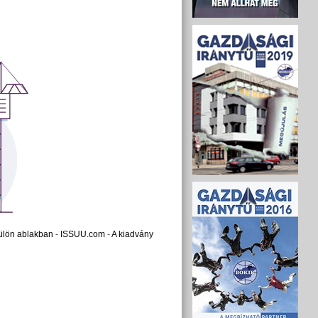
ülön ablakban
-
ISSUU.com
-
A kiadvány