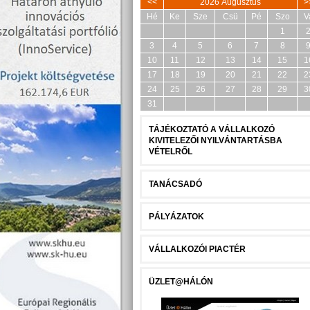
<<
2026 Augusztus
>
Hé
Ke
Sze
Csü
Pé
Szo
V
1
3
4
5
6
7
8
10
11
12
13
14
15
1
17
18
19
20
21
22
2
24
25
26
27
28
29
3
31
TÁJÉKOZTATÓ A VÁLLALKOZÓ
KIVITELEZŐI NYILVÁNTARTÁSBA
VÉTELRŐL
TANÁCSADÓ
PÁLYÁZATOK
VÁLLALKOZÓI PIACTÉR
ÜZLET@HÁLÓN