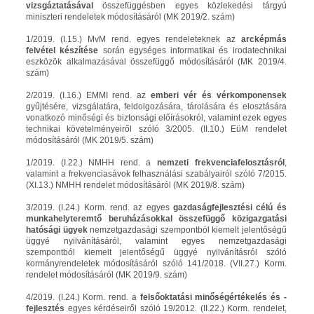
vizsgáztatásával
összefüggésben egyes közlekedési tárgyú
miniszteri rendeletek módosításáról (MK 2019/2. szám)
1/2019. (I.15.) MvM rend. egyes rendeleteknek az
arcképmás
felvétel készítése
során egységes informatikai és irodatechnikai
eszközök alkalmazásával összefüggő módosításáról (MK 2019/4.
szám)
2/2019. (I.16.) EMMI rend. az
emberi vér és vérkomponensek
gyűjtésére, vizsgálatára, feldolgozására, tárolására és elosztására
vonatkozó minőségi és biztonsági előírásokról, valamint ezek egyes
technikai követelményeiről szóló 3/2005. (II.10.) EüM rendelet
módosításáról (MK 2019/5. szám)
1/2019. (I.22.) NMHH rend. a
nemzeti frekvenciafelosztásról
,
valamint a frekvenciasávok felhasználási szabályairól szóló 7/2015.
(XI.13.) NMHH rendelet módosításáról (MK 2019/8. szám)
3/2019. (I.24.) Korm. rend. az egyes
gazdaságfejlesztési célú és
munkahelyteremtő beruházásokkal összefüggő közigazgatási
hatósági ügyek
nemzetgazdasági szempontból kiemelt jelentőségű
üggyé nyilvánításáról, valamint egyes nemzetgazdasági
szempontból kiemelt jelentőségű üggyé nyilvánításról szóló
kormányrendeletek módosításáról szóló 141/2018. (VII.27.) Korm.
rendelet módosításáról (MK 2019/9. szám)
4/2019. (I.24.) Korm. rend. a
felsőoktatási minőségértékelés és -
fejlesztés
egyes kérdéseiről szóló 19/2012. (II.22.) Korm. rendelet,