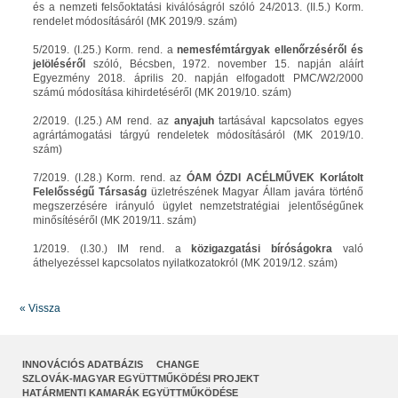
és a nemzeti felsőoktatási kiválóságról szóló 24/2013. (II.5.) Korm.
rendelet módosításáról (MK 2019/9. szám)
5/2019. (I.25.) Korm. rend. a
nemesfémtárgyak ellenőrzéséről és
jelöléséről
szóló, Bécsben, 1972. november 15. napján aláírt
Egyezmény 2018. április 20. napján elfogadott PMC/W2/2000
számú módosítása kihirdetéséről (MK 2019/10. szám)
2/2019. (I.25.) AM rend. az
anyajuh
tartásával kapcsolatos egyes
agrártámogatási tárgyú rendeletek módosításáról (MK 2019/10.
szám)
7/2019. (I.28.) Korm. rend. az
ÓAM ÓZDI ACÉLMŰVEK Korlátolt
Felelősségű Társaság
üzletrészének Magyar Állam javára történő
megszerzésére irányuló ügylet nemzetstratégiai jelentőségűnek
minősítéséről (MK 2019/11. szám)
1/2019. (I.30.) IM rend. a
közigazgatási bíróságokra
való
áthelyezéssel kapcsolatos nyilatkozatokról (MK 2019/12. szám)
« Vissza
INNOVÁCIÓS ADATBÁZIS
CHANGE
SZLOVÁK-MAGYAR EGYÜTTMŰKÖDÉSI PROJEKT
HATÁRMENTI KAMARÁK EGYÜTTMŰKÖDÉSE