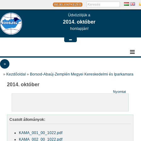
BEJELENTKEZÉS
Üdvözöljük a
2014. október
honlapján!
-
>
»
Kezdőoldal
»
Borsod-Abaúj-Zemplén Megyei Kereskedelmi és Iparkamara
2014. október
Nyomtat
Csatolt állományok:
KAMA_001_00_1022.pdf
KAMA_002_00_1022.pdf