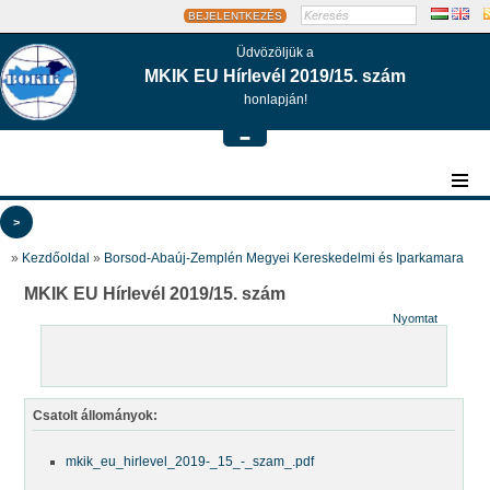
BEJELENTKEZÉS
Üdvözöljük a
MKIK EU Hírlevél 2019/15. szám
honlapján!
-
>
»
Kezdőoldal
»
Borsod-Abaúj-Zemplén Megyei Kereskedelmi és Iparkamara
MKIK EU Hírlevél 2019/15. szám
Nyomtat
Csatolt állományok:
mkik_eu_hirlevel_2019-_15_-_szam_.pdf