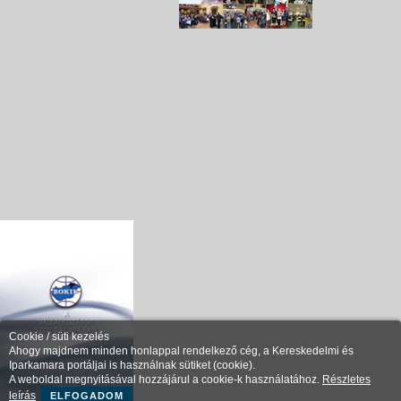
Cookie / süti kezelés
Ahogy majdnem minden honlappal rendelkező cég, a Kereskedelmi és
Iparkamara portáljai is használnak sütiket (cookie).
A weboldal megnyitásával hozzájárul a cookie-k használatához.
Részletes
leírás
ELFOGADOM